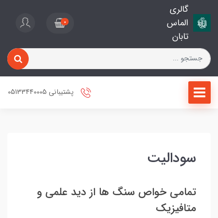
گالری
الماس
0
تابان
پشتیبانی 05133440005
سودالیت
تمامی خواص سنگ ها از دید علمی و
متافیزیک