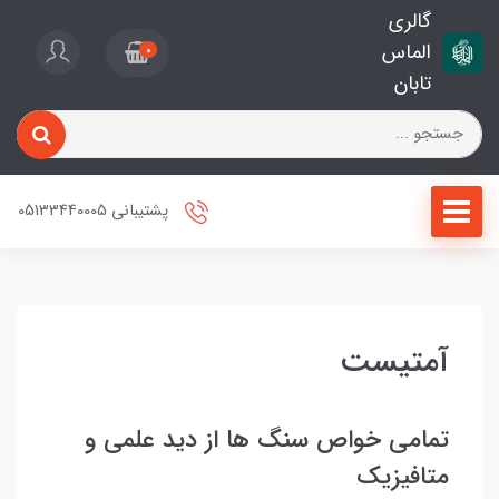
گالری
الماس
0
تابان
پشتیبانی 05133440005
آمتیست
تمامی خواص سنگ ها از دید علمی و
متافیزیک