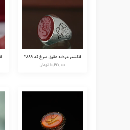
انگشتر مردانه عقیق سرخ کد 2889
ان
10,420,000 تومان