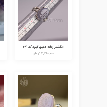
انگشتر زنانه عقیق کبود کد 661
3,760,000 تومان