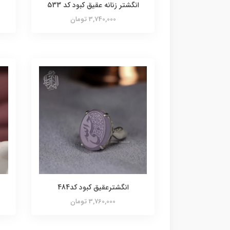
انگشتر زنانه عقیق کبود کد 533
3,740,000 تومان
انگشترعقیق کبود کد484
3,760,000 تومان