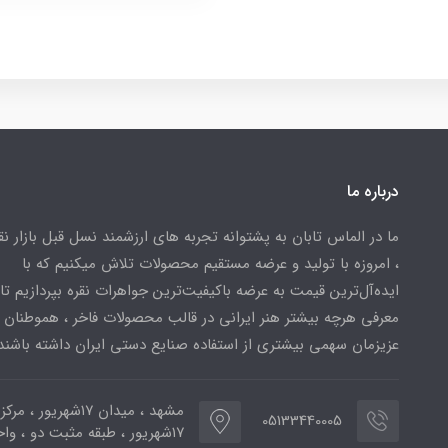
درباره ما
ما در الماس تابان به پشتوانه تجربه های ارزشمند نسل قبل بازار ن
، امروزه با تولید و عرضه مستقیم محصولات تلاش میکنیم که با
ایده‌آل‌ترین قیمت به عرضه باکیفیت‌ترین جواهرات نقره بپردازیم تا 
معرفی هرچه بیشتر هنر ایرانی در قالب محصولات فاخر ، هموطنان
عزیزمان سهمی بیشتری از استفاده صنایع دستی ایران داشته باشند
مشهد ، میدان ۱۷شهریور ، 
05133440005
۱۷شهریور ، طبقه مثبت دو ، واحد ۷۷۳