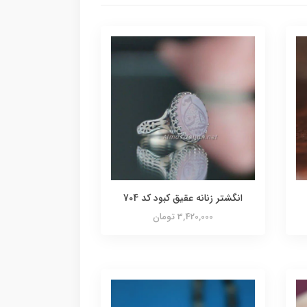
انگشتر زنانه عقیق کبود کد 704
3,420,000 تومان