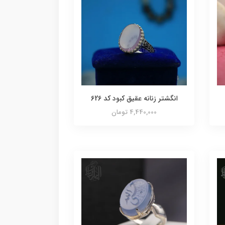
انگشتر زنانه عقیق کبود کد 626
4,440,000 تومان