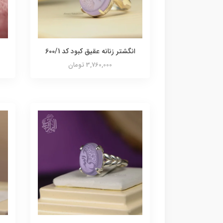
انگشتر زنانه عقیق کبود کد 600/1
3,760,000 تومان