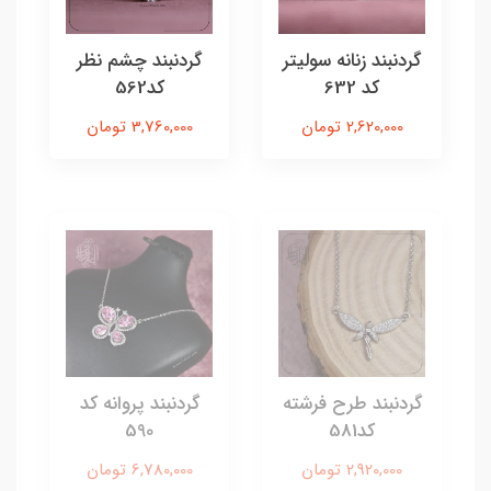
گردنبند زنانه سولیتر
گردنبند چشم نظر
کد 632
کد562
2,620,000 تومان
3,760,000 تومان
گردنبند طرح فرشته
گردنبند پروانه کد
کد581
590
2,920,000 تومان
6,780,000 تومان