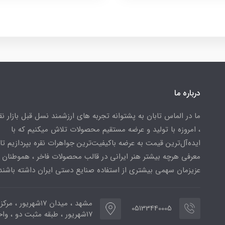
درباره ما
ما در الماس تابان به پشتوانه تجربه های ارزشمند نسل قبل بازار ن
، امروزه با تولید و عرضه مستقیم محصولات تلاش میکنیم که با
ایده‌آل‌ترین قیمت به عرضه باکیفیت‌ترین جواهرات نقره بپردازیم تا 
معرفی هرچه بیشتر هنر ایرانی در قالب محصولات فاخر ، هموطنان
عزیزمان سهمی بیشتری از استفاده صنایع دستی ایران داشته باشند
مشهد ، میدان ۱۷شهریور ، 
05133440005
۱۷شهریور ، طبقه مثبت دو ، واحد ۷۷۳