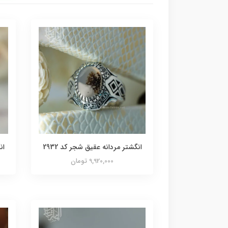
انگشتر مردانه عقیق شجر کد 2932
ان
9,920,000 تومان