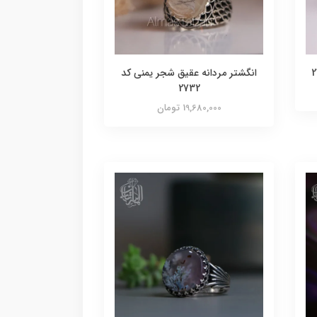
انگشتر مردانه عقیق شجر یمنی کد
2732
19,680,000 تومان