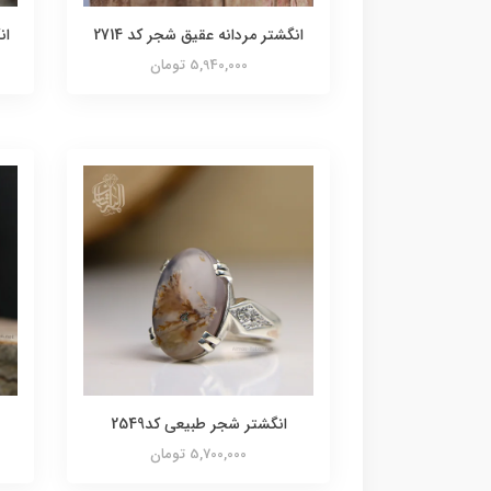
انگشتر مردانه عقیق شجر کد 2714
ان
5,940,000 تومان
انگشتر شجر طبیعی کد2549
5,700,000 تومان