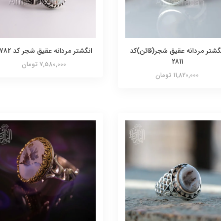
گشتر مردانه عقیق شجر(قائن)کد
انگشتر مردانه عقیق شجر کد 2782
2811
7,580,000 تومان
11,820,000 تومان