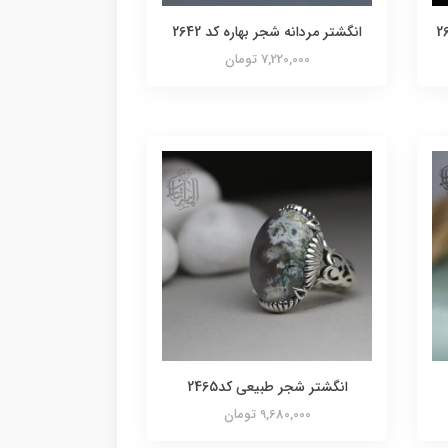
انگشتر مردانه شجر بهاره کد 2642
7,220,000 تومان
انگشتر شجر طبیعی کد2465
9,680,000 تومان