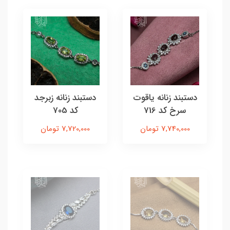
دستبند زنانه یاقوت
دستبند زنانه زبرجد
سرخ کد 716
کد 705
7,740,000 تومان
7,720,000 تومان