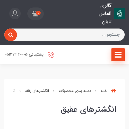
گالری
الماس
0
تابان
پشتیبانی 05133440005
خانه
دسته بندی محصولات
انگشترهای زنانه
انگشترهای
انگشترهای عقیق