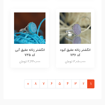
انگشتر زنانه عقیق کبود
انگشتر زنانه عقیق آبی
کد 736
کد 735
3,080,000 تومان
3,440,000 تومان
»
8
7
6
5
4
3
2
1