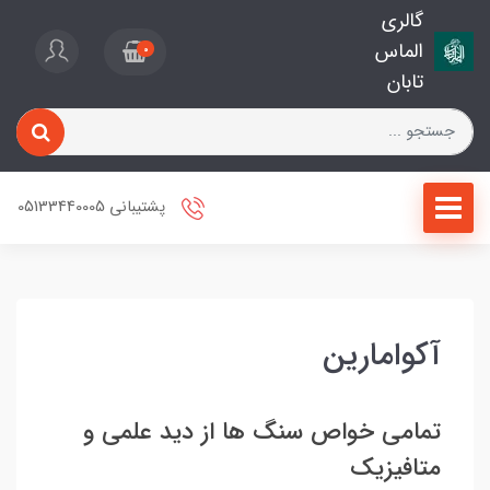
گالری
الماس
0
تابان
پشتیبانی 05133440005
آکوامارین
تمامی خواص سنگ ها از دید علمی و
متافیزیک