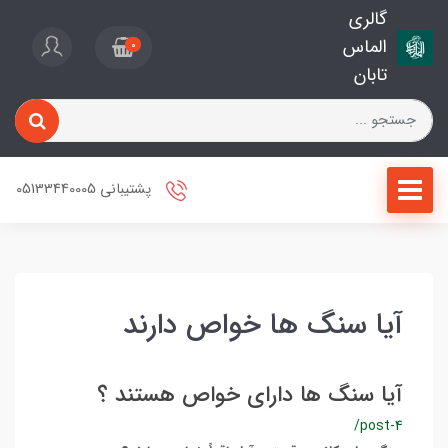
گالری
الماس
0
تابان
پشتیبانی 05133440005
آیا سنگ ها خواص دارند
آیا سنگ ها دارای خواص هستند ؟
/post-4