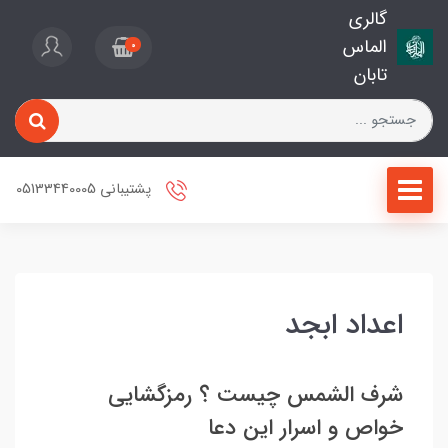
گالری
الماس
0
تابان
پشتیبانی 05133440005
اعداد ابجد
شرف الشمس چیست ؟ رمزگشایی
خواص و اسرار این دعا