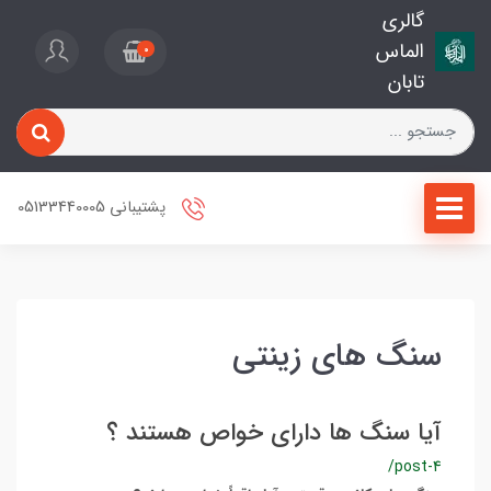
گالری
الماس
0
تابان
پشتیبانی 05133440005
سنگ های زینتی
آیا سنگ ها دارای خواص هستند ؟
/post-4