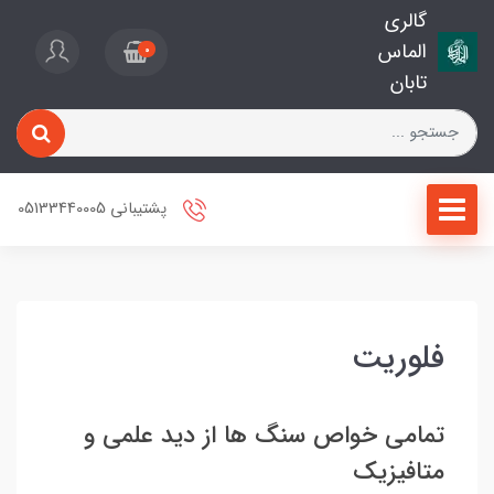
گالری
الماس
0
تابان
پشتیبانی 05133440005
فلوریت
تمامی خواص سنگ ها از دید علمی و
متافیزیک