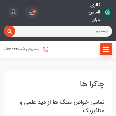
گالری
الماس
0
تابان
پشتیبانی 05133440005
چاکرا ها
تمامی خواص سنگ ها از دید علمی و
متافیزیک