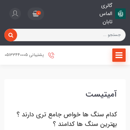
گالری
الماس
0
تابان
پشتیبانی 05133440005
آمیتیست
کدام سنگ ها خواص جامع تری دارند ؟
بهترین سنگ ها کدامند ؟