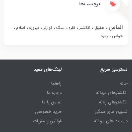
برچسب‌ها
الماس
عقیق
انگشتر
نقره
سنگ
کوارتز
فیروزه
اسلام
خواص
زمرد
دسترسی سریع
لینک‌های مفید
خانه
راهنما
انگشترهای مردانه
درباره ما
انگشترهای زنانه
تماس با ما
تسبیح های سنگی
حریم خصوصی
دستبند های مردانه
قوانین و مقررات