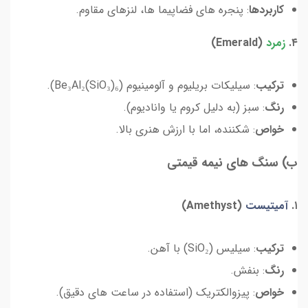
کاربردها
: پنجره های فضاپیما ها، لنزهای مقاوم.
۴.
زمرد
(Emerald)
ترکیب
: سیلیکات بریلیوم و آلومینیوم (Be₃Al₂(SiO₃)₆).
رنگ
: سبز (به دلیل کروم یا وانادیوم).
خواص
: شکننده، اما با ارزش هنری بالا.
ب) سنگ های نیمه قیمتی
۱.
آمیتیست
(Amethyst)
ترکیب
: سیلیس (SiO₂) با آهن.
رنگ
: بنفش.
خواص
: پیزوالکتریک (استفاده در ساعت های دقیق).