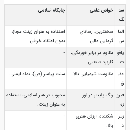
سن
خواص علمی
جایگاه اسلامی
گ
الما
سختترین، رسانای
استفاده به عنوان زینت مجاز،
س
گرمایی عالی
بدون اعتقاد خرافی
یاقو
مقاوم در برابر خوردگی،
-
ت
کاربرد صنعتی.
عقی
مقاومت شیمیایی بالا.
سنت پیامبر (ص)، نماد ایمنی.
ق
فیرو
رنگ پایدار در نور.
محبوب در هنر اسلامی، استفاده
زه
به عنوان زینت.
زمر
شکننده، ارزش هنری
-
د
بالا.