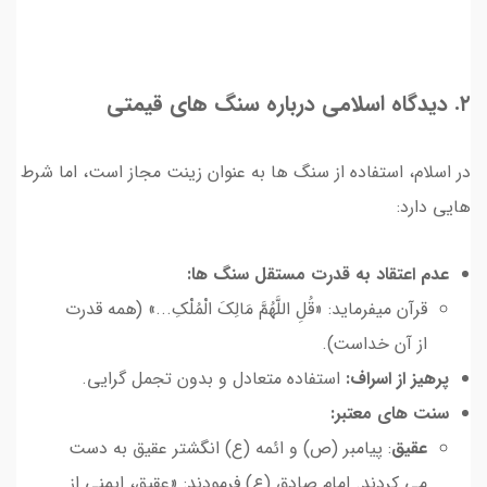
۲. دیدگاه اسلامی درباره سنگ های قیمتی
در اسلام، استفاده از سنگ ها به عنوان زینت مجاز است، اما شرط
هایی دارد:
عدم اعتقاد به قدرت مستقل سنگ ها:
قرآن میفرماید: «قُلِ اللَّهُمَّ مَالِکَ الْمُلْکِ...» (همه قدرت
از آن خداست).
پرهیز از اسراف:
استفاده متعادل و بدون تجمل گرایی.
سنت های معتبر:
عقیق
: پیامبر (ص) و ائمه (ع) انگشتر عقیق به دست
می کردند. امام صادق (ع) فرمودند: «عقیق، ایمنی از