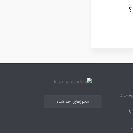
؟
قره جات
مجوزهای اخذ شده
با
.