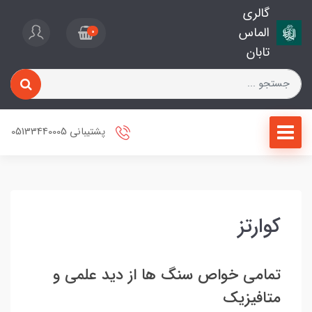
گالری
الماس
0
تابان
پشتیبانی 05133440005
کوارتز
تمامی خواص سنگ ها از دید علمی و
متافیزیک