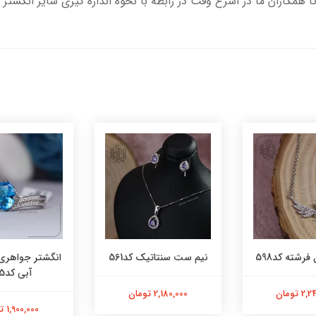
تا همکاران ما در اسرع وقت در رابطه با نحوه اندازه گیری سایز انگشتر 
فرشته کد598
نیم ست سنتاتیک کد561
انگشتر جواهری
آبی کد565
 تومان
2,180,000 تومان
1,900,000 تومان