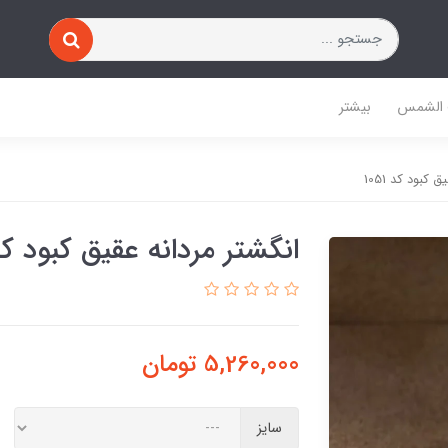
 الشمس
بیشتر
 کبود کد 1051
انگشتر مردانه عقیق کبود کد 51
5,260,000
تومان
سایز