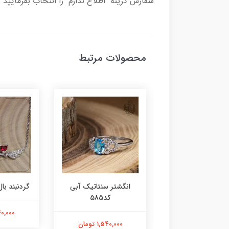
سفارش گزینه "اطلاع ندارم" را انتخاب بفرمایید 
محصولات مرتبط
ر عقیق زرد کد584
انگشتر سنتاتیک آبی
گردنبند بال 
کد585
1,800,000 تومان
2,240,000
1,540,000 تومان