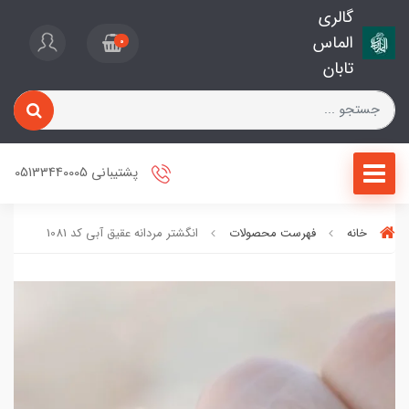
گالری
الماس
0
تابان
پشتیبانی 05133440005
خانه
فهرست محصولات
انگشتر مردانه عقیق آبی کد 1081