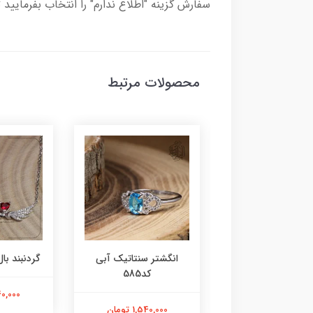
سفارش گزینه "اطلاع ندارم" را انتخاب بفرمایید 
محصولات مرتبط
ر عقیق زرد کد584
انگشتر سنتاتیک آبی
گردنبند بال 
کد585
1,800,000 تومان
2,240,000
1,540,000 تومان