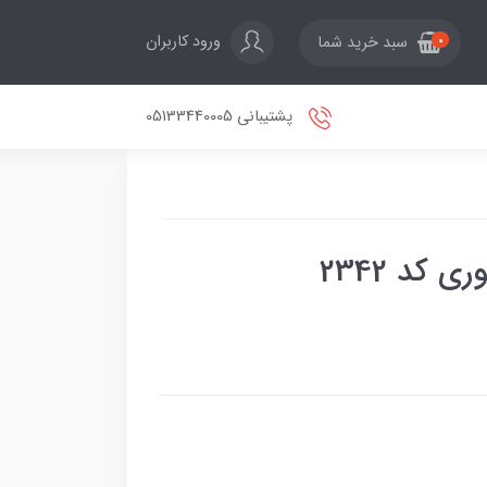
ورود کاربران
سبد خرید شما
0
پشتیبانی 05133440005
 کد 2342