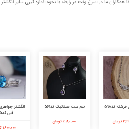
تا همکاران ما در اسرع وقت در رابطه با نحوه اندازه گیری سایز انگشتر 
فرشته کد598
نیم ست سنتاتیک کد561
انگشتر جواهری
آبی کد565
 تومان
2,180,000 تومان
1,900,000 تومان