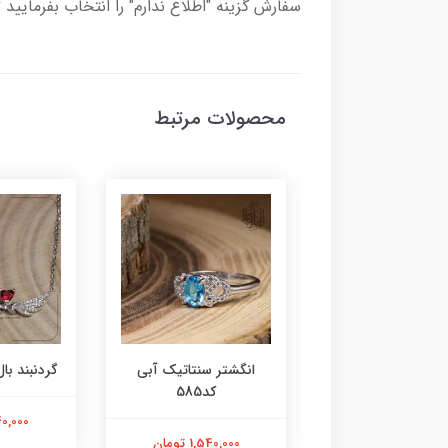
سفارش گزینه "اطلاع ندارم" را انتخاب بفرمایید 
محصولات مرتبط
ر عقیق زرد کد584
انگشتر سنتاتیک آبی
گردنبند بال 
کد585
1,800,000 تومان
2,240,000
1,540,000 تومان