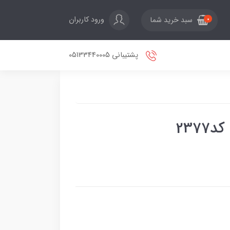
ورود کاربران
سبد خرید شما
0
پشتیبانی 05133440005
237