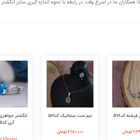
تا همکاران ما در اسرع وقت در رابطه با نحوه اندازه گیری سایز انگشتر 
فرشته کد598
نیم ست سنتاتیک کد561
انگشتر جواهری
آبی کد565
 تومان
2,180,000 تومان
1,900,000 تومان