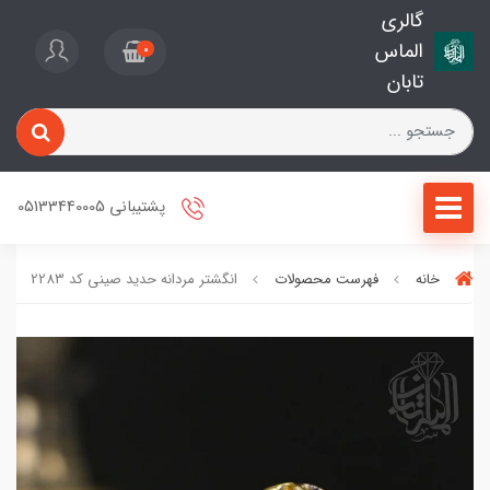
گالری
الماس
0
تابان
پشتیبانی 05133440005
خانه
فهرست محصولات
انگشتر مردانه حدید صینی کد 2283