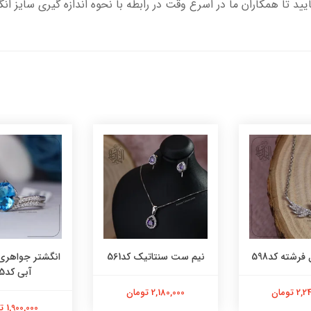
یید تا همکاران ما در اسرع وقت در رابطه با نحوه اندازه گیری سایز ان
فرشته کد598
نیم ست سنتاتیک کد561
انگشتر جواهری
آبی کد565
 تومان
2,180,000 تومان
1,900,000 تومان