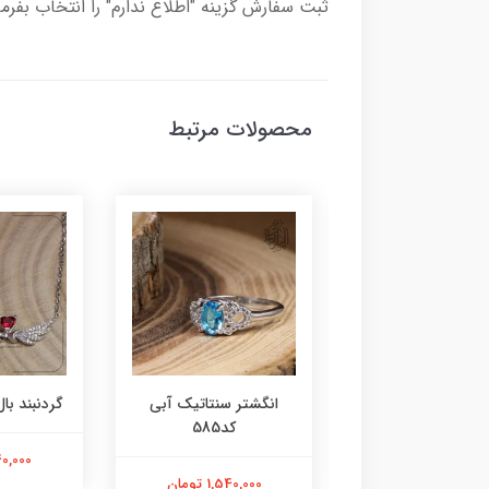
ثبت سفارش گزینه "اطلاع ندارم" را انتخاب بفرما
محصولات مرتبط
ر عقیق زرد کد584
انگشتر سنتاتیک آبی
گردنبند بال 
کد585
1,800,000 تومان
2,240,000
1,540,000 تومان