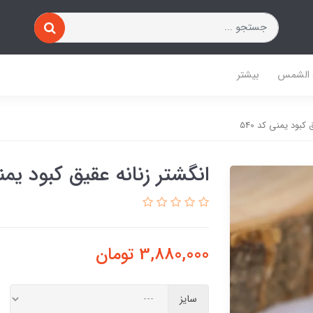
 الشمس
بیشتر
کبود یمنی کد 540
انگشتر زنانه عقیق کبود یمنی 
3,880,000
تومان
سایز