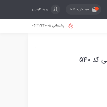
ورود کاربران
سبد خرید شما
0
پشتیبانی 05133440005
کد 540