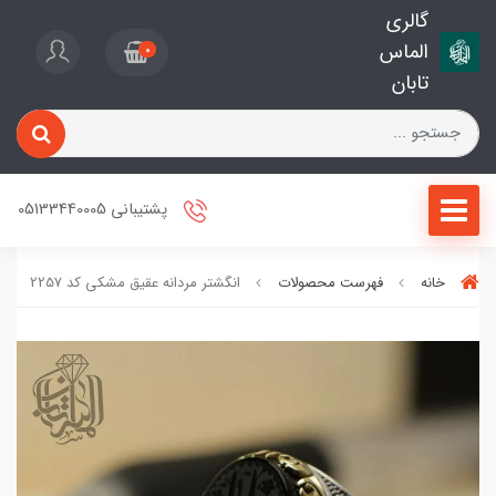
گالری
الماس
0
تابان
پشتیبانی 05133440005
خانه
فهرست محصولات
انگشتر مردانه عقیق مشکی کد 2257