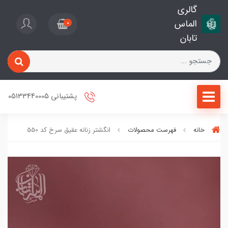
گالری
الماس
0
تابان
پشتیبانی 05133440005
خانه
فهرست محصولات
انگشتر زنانه عقیق سرخ کد 550