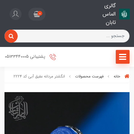
گالری
الماس
0
تابان
پشتیبانی 05133440005
خانه
فهرست محصولات
انگشتر مردانه عقیق آبی کد 2224