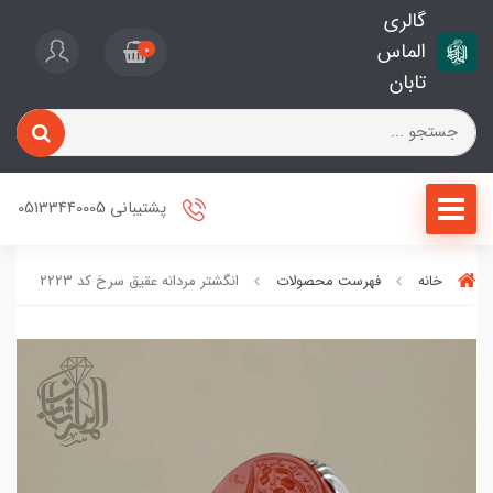
گالری
الماس
0
تابان
پشتیبانی 05133440005
خانه
فهرست محصولات
انگشتر مردانه عقیق سرخ کد 2223