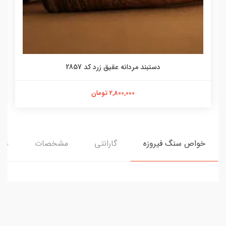
دستبند مردانه عقیق زرد کد 2857
2,800,000 تومان
خواص سنگ فیروزه
گارانتی
مشخصات
دید