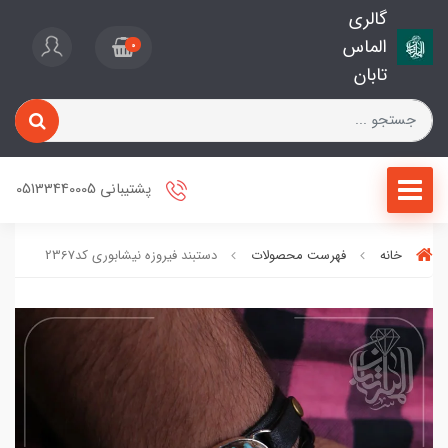
گالری
الماس
0
تابان
پشتیبانی 05133440005
خانه
فهرست محصولات
دستبند فیروزه نیشابوری کد2367