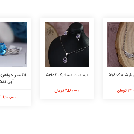
فرشته کد598
نیم ست سنتاتیک کد561
انگشتر جواهری
آبی کد565
 تومان
2,180,000 تومان
1,900,000 تومان