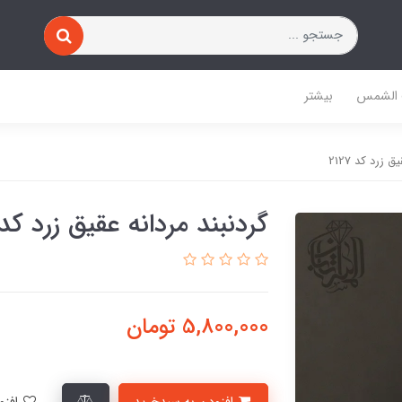
 الشمس
بیشتر
 زرد کد 2127
گردنبند مردانه عقیق زرد کد 127
5,800,000
تومان