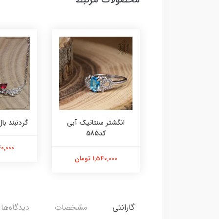
ر عقیق زرد کد584
انگشتر سنتاتیک آبی
گردنبند بال 
کد585
1,800,000 تومان
2,240,000
1,540,000 تومان
گارانتی
مشخصات
دیدگاه‌ها