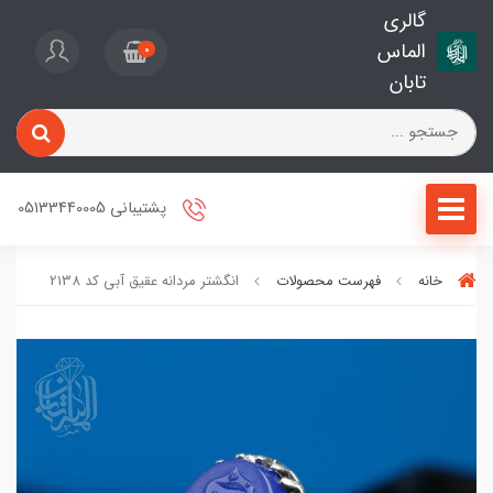
گالری
الماس
0
تابان
پشتیبانی 05133440005
خانه
فهرست محصولات
انگشتر مردانه عقیق آبی کد 2138