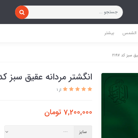
 الشمس
بیشتر
 سبز کد 2197
انگشتر مردانه عقیق سبز کد 197
از 1
7,200,000
تومان
سایز