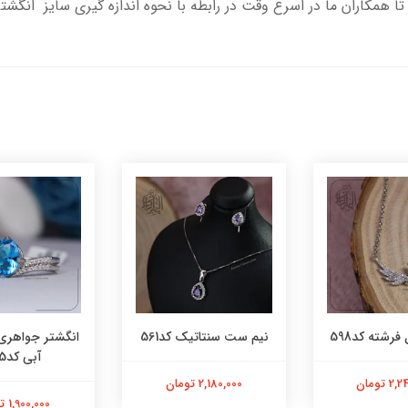
تا همکاران ما در اسرع وقت در رابطه با نحوه اندازه گیری سایز انگشت
فرشته کد598
نیم ست سنتاتیک کد561
انگشتر جواهری
آبی کد565
 تومان
2,180,000 تومان
1,900,000 تومان