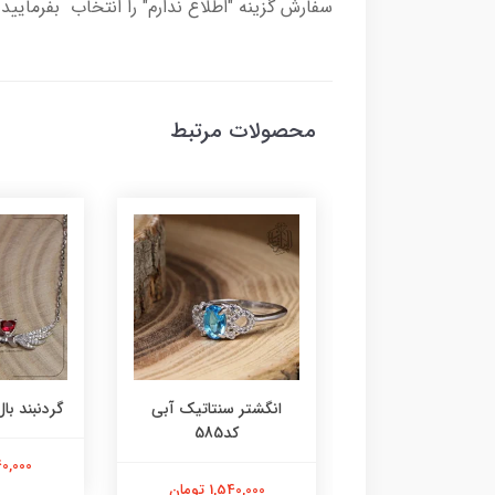
سفارش گزینه "اطلاع ندارم" را انتخاب بفرمایید 
محصولات مرتبط
ر عقیق زرد کد584
انگشتر سنتاتیک آبی
گردنبند بال 
کد585
1,800,000 تومان
2,240,000
1,540,000 تومان