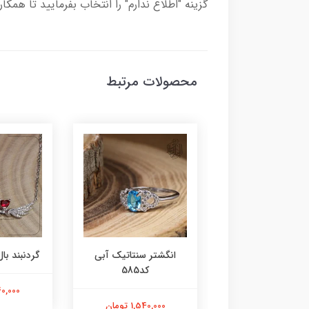
گزینه "اطلاع ندارم" را انتخاب بفرمایید تا همکا
محصولات مرتبط
ر عقیق زرد کد584
انگشتر سنتاتیک آبی
گردنبند بال 
کد585
1,800,000 تومان
2,240,000
1,540,000 تومان