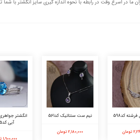
ران ما در اسرع وقت در رابطه با نحوه اندازه گیری سایز انگشتر با شما 
فرشته کد598
نیم ست سنتاتیک کد561
انگشتر جواهری
آبی کد565
 تومان
2,180,000 تومان
1,900,000 تومان