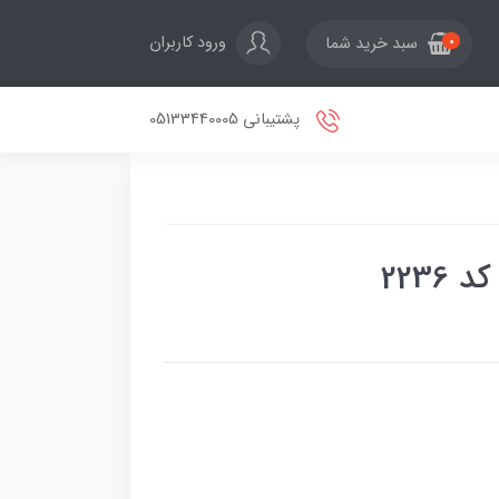
ورود کاربران
سبد خرید شما
0
پشتیبانی 05133440005
2236