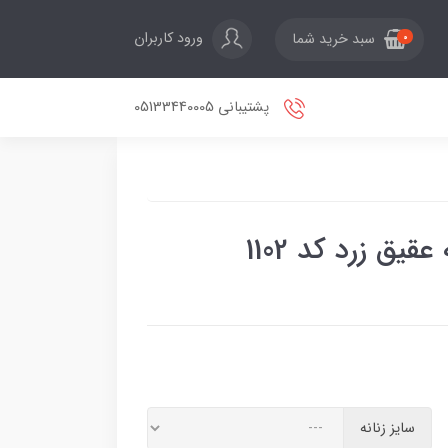
ورود کاربران
سبد خرید شما
0
پشتیبانی 05133440005
یق زرد کد 1102
سایز زنانه