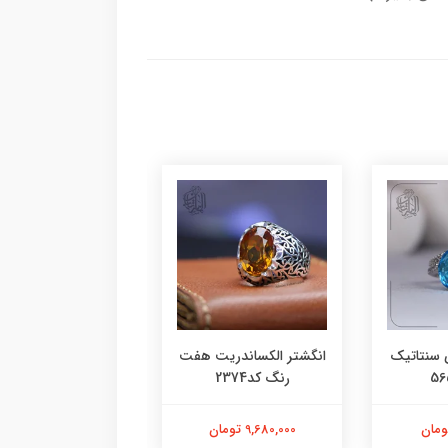
 سنتاتیک
انگشتر الکساندریت هفت
انگشتر یاقوت سرخ م
رنگ کد2374
کد2377
9,680,000 تومان
13,580,000 تومان