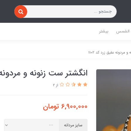
 الشمس
بیشتر
 مردونه عقیق زرد کد 1102
انگشتر ست زنونه و مردونه عق
از 2
6,900,000
تومان
سایز مردانه