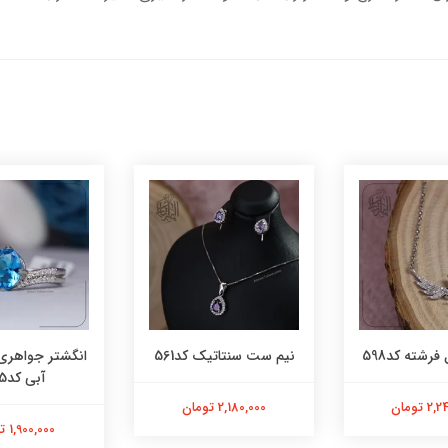
فرشته کد598
نیم ست سنتاتیک کد561
انگشتر جواهری
آبی کد565
 تومان
2,180,000 تومان
1,900,000 تومان