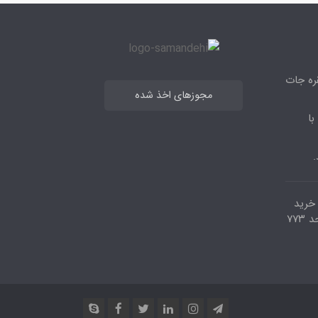
قره جات
مجوزهای اخذ شده
با
.
مرکز خرید