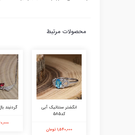
محصولات مرتبط
ر عقیق زرد کد584
انگشتر سنتاتیک آبی
گردنبند بال 
کد585
1,800,000 تومان
2,240,000
1,540,000 تومان