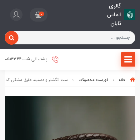
گالری
الماس
0
تابان
پشتیبانی 05133440005
خانه
فهرست محصولات
ست انگشتر و دستبند عقیق مشکی کد 1103