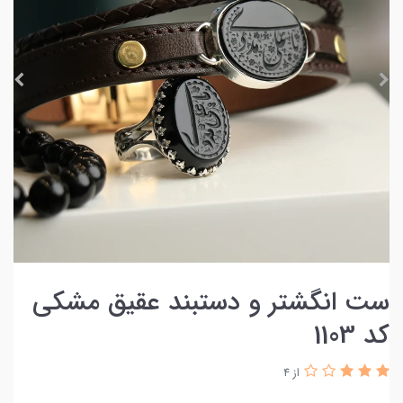
ست انگشتر و دستبند عقیق مشکی
کد 1103
از 4