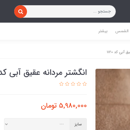
 الشمس
بیشتر
 آبی کد 1120
انگشتر مردانه عقیق آبی کد 120
5,980,000
تومان
سایز