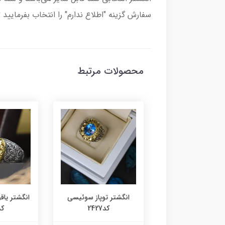
سفارش گزینه "اطلاع ندارم" را انتخاب بفرمایید 
محصولات مرتبط
تر موزانایت(الماس
انگشتر توپاز سوئیسی
انگشتر یاق
وسی)کد2425
کد2427
کد28