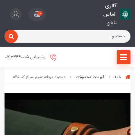
گالری
الماس
0
تابان
پشتیبانی 05133440005
خانه
فهرست محصولات
دستبند مردانه عقیق سرخ کد 1125