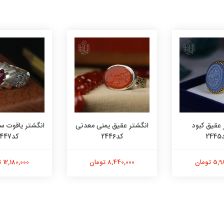
 عقیق کبود
انگشتر عقیق یمنی معدنی
انگشتر یاقوت س
24
کد2446
کد2447
 تومان
8,440,000 تومان
12,180,000 تومان