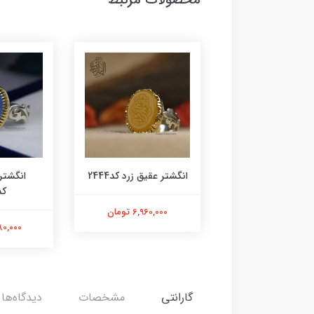
ر زمرد زامبیا معدنی
انگشتر عقیق زرد کد2444
انگشتر
کد2443
کد45
6,960,000 تومان
15,140,0 تومان
5,980,000
گارانتی
مشخصات
دیدگاه‌ها