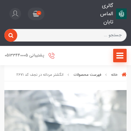
گالری
الماس
0
تابان
پشتیبانی 05133440005
خانه
فهرست محصولات
انگشتر مردانه در نجف کد 2671