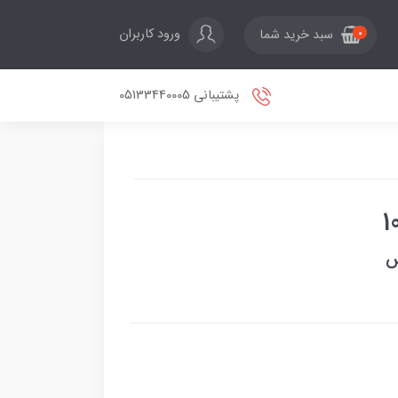
ورود کاربران
سبد خرید شما
0
پشتیبانی 05133440005
س