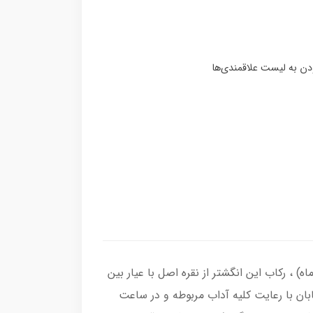
یق زرد ( آماده حکاکی ذکر شرف الشمس با کلیه آداب مربوطه و به نام شما در 19 فروردین ماه) ، رکاب این انگشتر از نقره اصل با عیار بین
ابان با رعایت کلیه آداب مربوطه و در ساعت