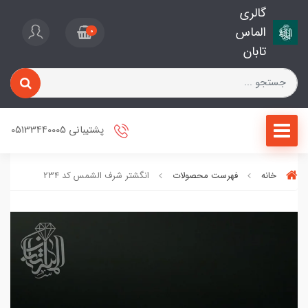
گالری
الماس
0
تابان
پشتیبانی 05133440005
خانه
فهرست محصولات
انگشتر شرف الشمس کد 234