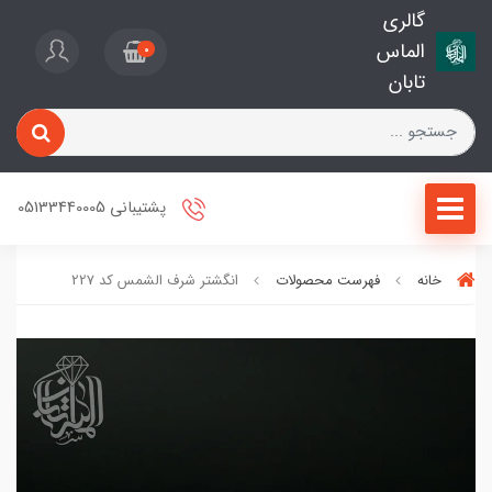
گالری
الماس
0
تابان
پشتیبانی 05133440005
خانه
فهرست محصولات
انگشتر شرف الشمس کد 227