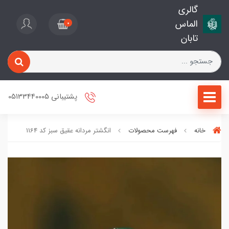
گالری
الماس
0
تابان
پشتیبانی 05133440005
خانه
فهرست محصولات
انگشتر مردانه عقیق سبز کد 1164