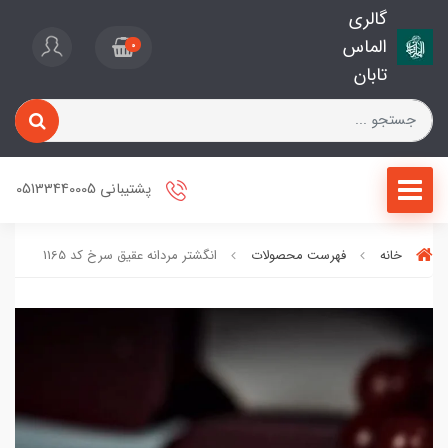
گالری
الماس
0
تابان
پشتیبانی 05133440005
خانه
فهرست محصولات
انگشتر مردانه عقیق سرخ کد 1165