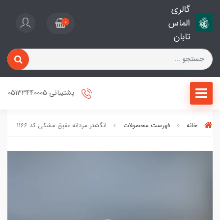
گالری
الماس
0
تابان
پشتیبانی 05133440005
خانه
فهرست محصولات
انگشتر مردانه عقیق مشکی کد 1166