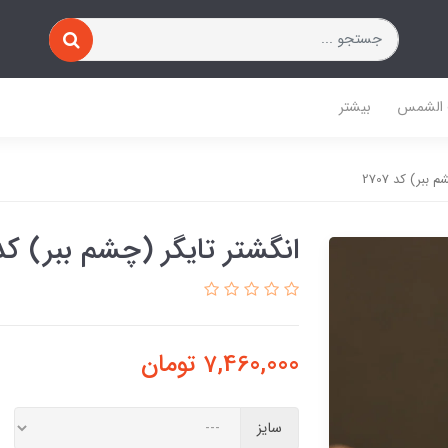
 الشمس
بیشتر
ببر) کد 2707
انگشتر تایگر (چشم ببر) کد 707
7,460,000
تومان
سایز