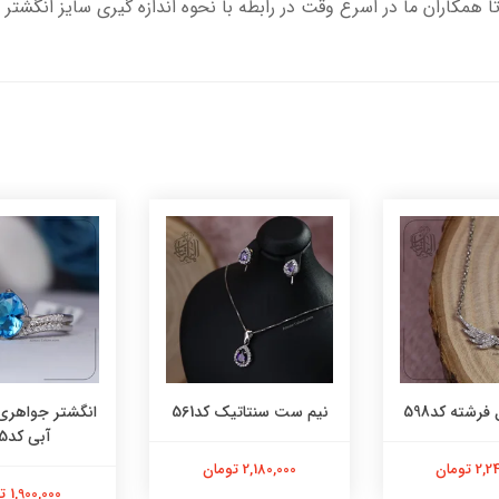
تا همکاران ما در اسرع وقت در رابطه با نحوه اندازه گیری سایز انگشتر 
فرشته کد598
نیم ست سنتاتیک کد561
انگشتر جواهری
آبی کد565
 تومان
2,180,000 تومان
1,900,000 تومان