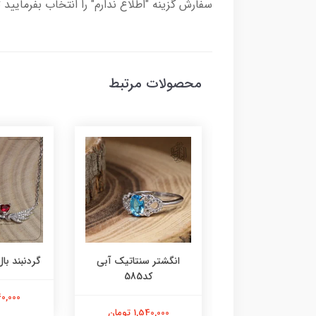
سفارش گزینه "اطلاع ندارم" را انتخاب بفرمایید 
محصولات مرتبط
ر عقیق زرد کد584
انگشتر سنتاتیک آبی
گردنبند بال 
کد585
1,800,000 تومان
2,240,000
1,540,000 تومان