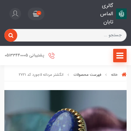
گالری
الماس
0
تابان
پشتیبانی 05133440005
خانه
فهرست محصولات
انگشتر مردانه لاجورد کد 2721