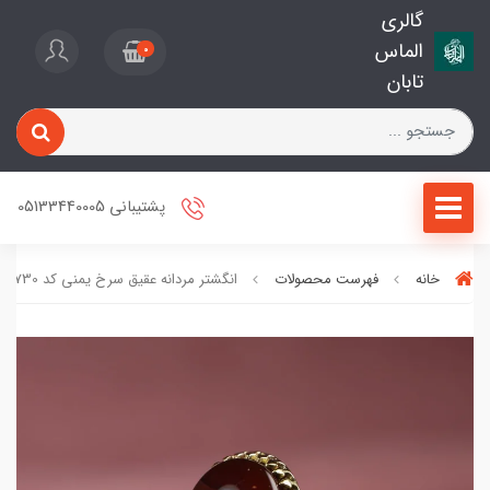
گالری
الماس
0
تابان
پشتیبانی 05133440005
خانه
فهرست محصولات
انگشتر مردانه عقیق سرخ یمنی کد 2730