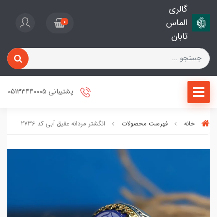
گالری
الماس
0
تابان
پشتیبانی 05133440005
خانه
فهرست محصولات
انگشتر مردانه عقیق آبی کد 2736