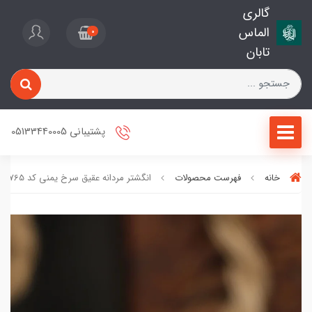
گالری
الماس
0
تابان
پشتیبانی 05133440005
خانه
فهرست محصولات
انگشتر مردانه عقیق سرخ یمنی کد 2765